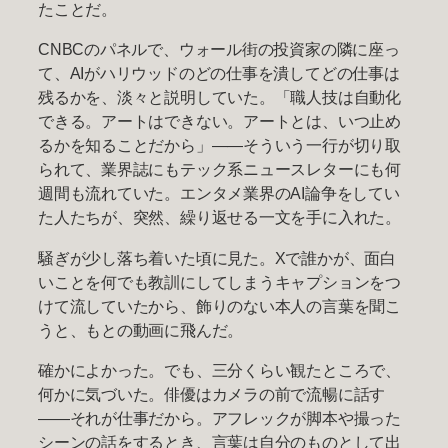
たことだ。
CNBCのパネルで、ウォール街の投資家の隣に座っ
て、AIがハリウッドのどの仕事を潰してどの仕事は
残るかを、淡々と説明していた。「職人技は自動化
できる。アートはできない。アートとは、いつ止め
るかを知ることだから」——そういう一行が切り取
られて、業界誌にもテック系ニュースレターにも何
週間も流れていた。エンタメ業界のAI論争をしてい
た人たちが、突然、繰り返せる一文を手に入れた。
騒ぎが少し落ち着いた頃に見た。Xで誰かが、面白
いことを何でも教訓にしてしまうキャプションをつ
けて流していたから、飾りのない本人の言葉を聞こ
うと、もとの動画に飛んだ。
確かによかった。でも、三分くらい観たところで、
何かに気づいた。俳優はカメラの前で流暢に話す
——それが仕事だから。アフレックが脚本や撮った
シーンの話をするとき、言葉は自分のものとして出