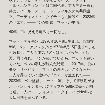
ィル・ハンティング』は共同執筆。アカデミー賞も
共に。パール・ストリート・フィルムズも共同設
立。アーティスト・エクイティも共同設立。2023年
の『エア』——ベンが監督、マットが主演。
40年、目に見える亀裂は一切なし。
マット・デイモンは1970年10月8日生まれ、心相数
898。ベン・アフレックは1972年8月15日生まれ、心
相数156。二人の運気リズムは同じだった。同じ
波、同じ流れ。ベンが築いていた時、マットも築い
ていた。ベンの活動が沈んだ時期——2017年、公の
失態、リハビリ——マットの映画も小さくなった。
二人が昇っていく途中で『エア』が生まれた——
2023年、ベン監督、マット主演。そして収穫期がき
た。ベンがインターポジティブをNetflixに売った同
じ週、二人のアーティスト・エクイティはNetflixと
大型提携を結んでいる。