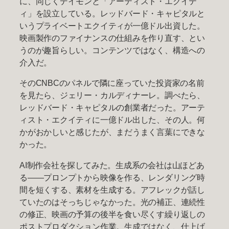
に、同じくデイモンと「アーティスト・エクイテ
ィ」を設立している。レッドバード・キャピタルと
いうプライベートエクイティが一億ドル出資した。
映画製作のファイナンスの仕組みを作り直す、とい
うのが趣旨らしい。コンテンツではなく、構造への
介入だ。
そのCNBCのパネルで隣に座っていた投資家の名前
を見たら、ジェリー・カルディナーレ。調べたら、
レッドバード・キャピタルの創業者だった。アーテ
ィスト・エクイティに一億ドル出した、その人。何
かがおかしいと感じたが、まだうまく言葉にできな
かった。
AI制作会社を探してみた。生成系の会社は山ほどあ
る——プロンプトから映像を作る、レンダリング時
間を短くする、素材を生成する。アフレックが話し
ていたのはそっちじゃなかった。光の補正、連続性
の修正、映画の予算の後半を食い尽くす繰り返しの
ポストプロダクション作業。生成ではなく、仕上げ