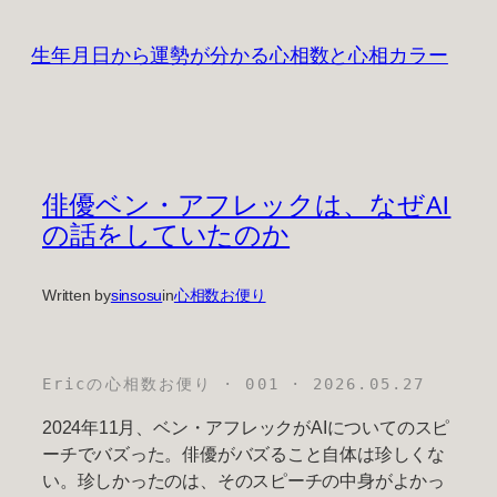
Skip
to
生年月日から運勢が分かる心相数と心相カラー
content
俳優ベン・アフレックは、なぜAI
の話をしていたのか
Written by
sinsosu
in
心相数お便り
Ericの心相数お便り · 001 · 2026.05.27
2024年11月、ベン・アフレックがAIについてのスピ
ーチでバズった。俳優がバズること自体は珍しくな
い。珍しかったのは、そのスピーチの中身がよかっ